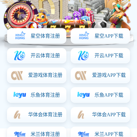
热刺连签两将后锁定萨维尼奥，6000万
镑边锋成下一目标
2026-06-02 21:12
阅读 53 次