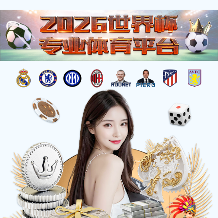
注册入口
熊猫体育
· 体育观看更便捷
连接你的赛事视野，打造球迷专属的数字主场。
熊猫体育
网页版
提供多终端支持、高清视频、 实时比分与赛事推
荐，让你随时随地畅享体育内容。
网页端入口
下载APP