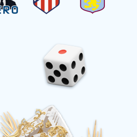
主力有望加盟球队