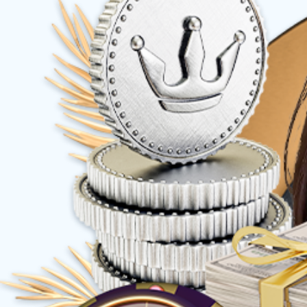
首页
体育热点
正
随着2024赛季中超联赛夏
引援计划已逐步浮出水面。
员则有望加盟国安，为球队