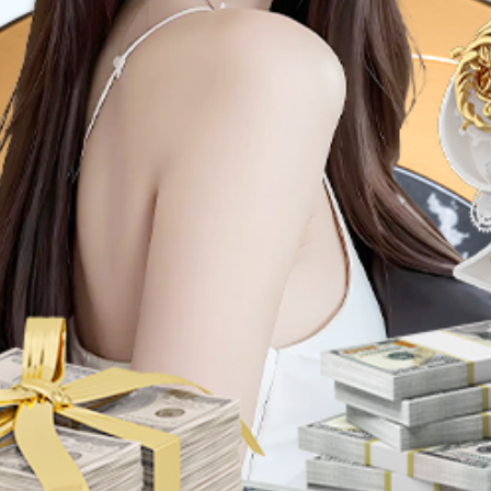
文
季转会窗口的开启，各支球队纷纷抓紧时间调整阵容。北京国安也
据可靠消息，此前曾被寄予厚望的外援斯帕将无缘中超下半程的
下半程的争冠与亚冠资格争夺注入新活力。