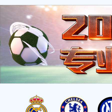
熊
连接你的赛事视野，打造