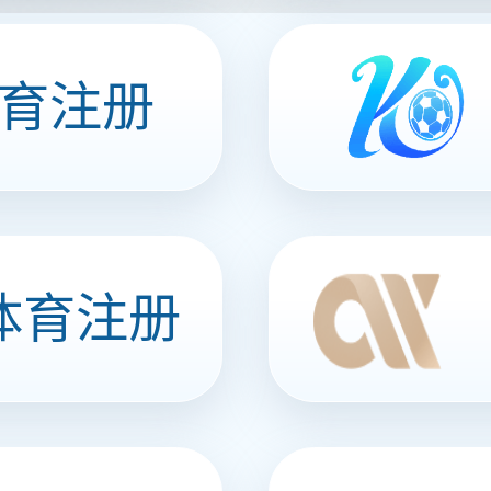
，助攻与进球贡献几乎为零，这使得俱乐部不得不重新评估他的
弃斯帕的报名名额，腾出外援名额，是更符合球队下半程战略需
正式告别国安的2024赛季。
即战力与经验的完美补充
目光瞄准了重庆队的一名核心主力球员。据悉，这位球员在重庆
还具备丰富的保级战与关键战经验。重庆队本赛季因资金与战绩
该球员的加盟，将直接补强国安目前略显单薄的中场轮换。国安
赛程下，主力球员疲劳导致失误率上升。这位重庆主力若顺利加
业态度，也将带动年轻球员成长。转会谈判目前已进入关键阶段
一步之遥。
下半程的雄心与挑战
体现了俱乐部对于下半赛季的清晰规划。放弃斯帕，是为了优化