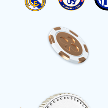
国安夏窗转会消