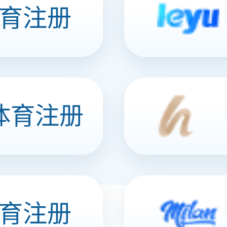
从整体来看，国安目前仍处于联赛第一集团，但面对上海海港、
。此次调整，是管理层在预算与成绩之间寻求平衡的理性之举。
仍将是决定国安下半程走势的关键变量。如果能够迅速完成磨合
以期待一支更具活力与深度的球队。随着夏窗调整的落地，球队
人遗憾，但新援的加盟，或许正是国安重新出发的起点。在竞争
国安的夏窗故事，才刚刚开始。