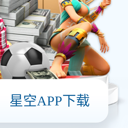
期。尽管在训练中展现出一定
力不足的短板被放大。更关键
与队友形成默契。从数据上