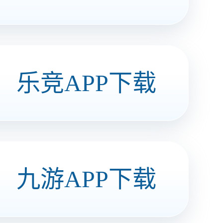
安特·布迪米尔在世界杯前确定未