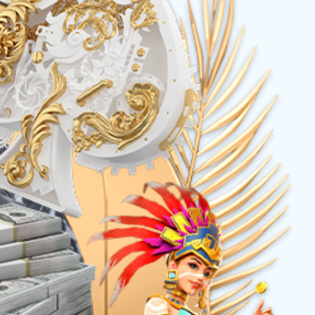
传来最新动态，球队在夏窗的
报名，而重庆队的核心主力球