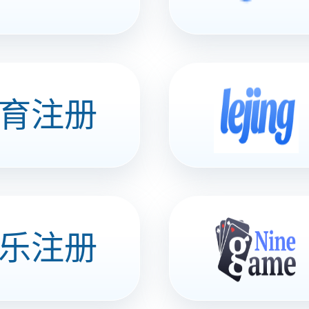
00…
，但欧
有了实质进展。据《队报》透...
连胜纪
的巅峰对决即将上演。然而，赛前...
计：勒
赛车的性能与车手的驾驶技术之...