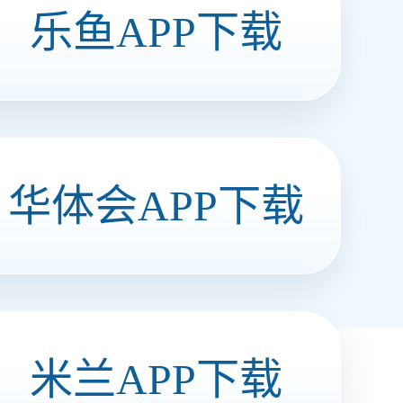
山东泰山等强敌的冲击，单靠
当然，新援融入球队的速度、
，国安全队完全有能力在赛季
在战术执行力与临场应变上将
日益白热化的中超赛场，只有
下一篇